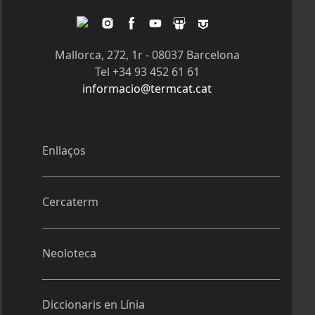
Twitter
Instagram
Facebook
Youtube
Slideshare
Tagpacker
Mallorca, 272, 1r - 08037 Barcelona
Tel +34 93 452 61 61
informacio@termcat.cat
Enllaços
Cercaterm
Neoloteca
Diccionaris en Línia