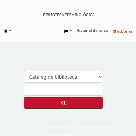
BIBLIOTECA TERMINOLÒGICA
Catàleg
Historial de cerca
Esborreu
Cerca avançada
Cerca per autoritat
Cerca per àrees