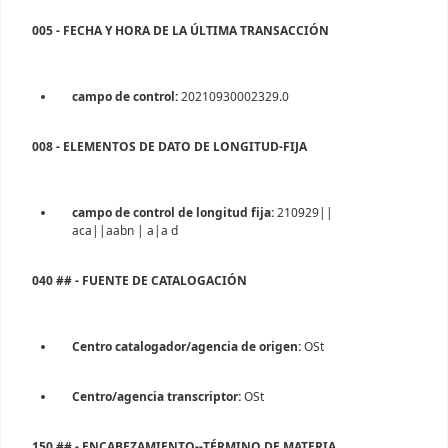
005 - FECHA Y HORA DE LA ÚLTIMA TRANSACCIÓN
campo de control:
20210930002329.0
008 - ELEMENTOS DE DATO DE LONGITUD-FIJA
campo de control de longitud fija:
210929||
aca||aabn | a|a d
040 ## - FUENTE DE CATALOGACIÓN
Centro catalogador/agencia de origen:
OSt
Centro/agencia transcriptor:
OSt
150 ## - ENCABEZAMIENTO--TÉRMINO DE MATERIA