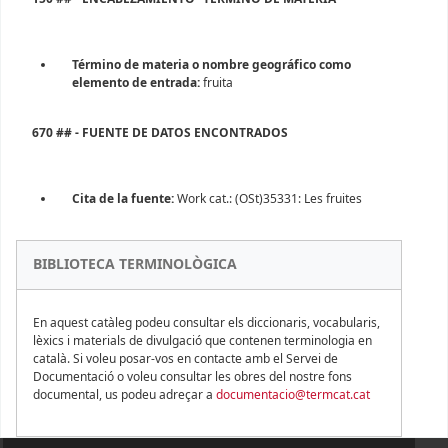
Término de materia o nombre geográfico como
elemento de entrada:
fruita
670 ## - FUENTE DE DATOS ENCONTRADOS
Cita de la fuente:
Work cat.: (OSt)35331: Les fruites
BIBLIOTECA TERMINOLÒGICA
En aquest catàleg podeu consultar els diccionaris, vocabularis,
lèxics i materials de divulgació que contenen terminologia en
català. Si voleu posar-vos en contacte amb el Servei de
Documentació o voleu consultar les obres del nostre fons
documental, us podeu adreçar a
documentacio@termcat.cat