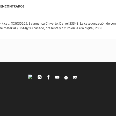
OS ENCONTRADOS
k cat.: (OSt)35265: Salamanca Chiverto, Daniel 33343, La categorización de conte
de material' (DGM)y su pasado, presente y futuro en la era digital, 2008
Twitter
Instagram
Facebook
Youtube
Slideshare
Tagpacker