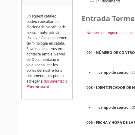
documents
Entrada Terme
En aquest catàleg
podeu consultar els
diccionaris, vocabularis,
lèxics i materials de
Nombre de registres utilitzat
divulgació que contenen
terminologia en català.
Si voleu posar-vos en
001 - NÚMERO DE CONTR
contacte amb el Servei
de Documentació o
voleu consultar les
obres del nostre fons
campo de control:
6
documental, us podeu
adreçar a
documentacio
@termcat.cat
003 - IDENTIFICADOR DE
campo de control:
O
005 - FECHA Y HORA DE L