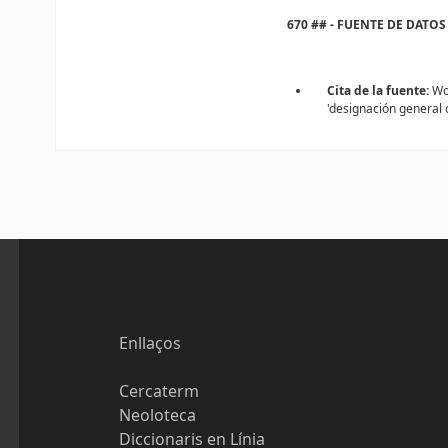
670 ## - FUENTE DE DAT
Cita de la fuente:
Wor
'designación general 
Enllaços
Cercaterm
Neoloteca
Diccionaris en Línia