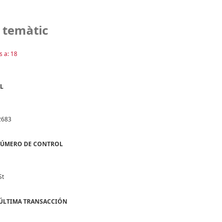
 temàtic
s a: 18
OL
2683
 NÚMERO DE CONTROL
St
A ÚLTIMA TRANSACCIÓN