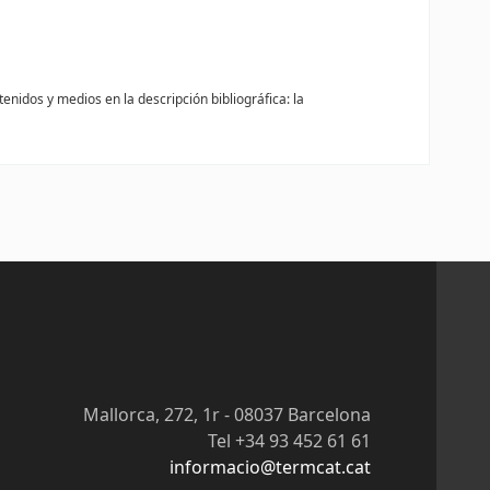
nidos y medios en la descripción bibliográfica: la
Mallorca, 272, 1r - 08037 Barcelona
Tel +34 93 452 61 61
informacio@termcat.cat