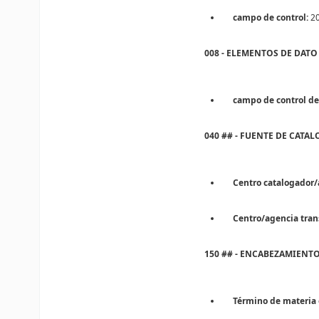
campo de control:
20
008 - ELEMENTOS DE DATO
campo de control de 
040 ## - FUENTE DE CATA
Centro catalogador/
Centro/agencia tran
150 ## - ENCABEZAMIENT
Término de materia