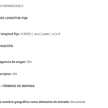
210930002326.0
 DE LONGITUD-FIJA
longitud fija:
210929|| aca||aabn | a|a d
LOGACIÓN
agencia de origen:
OSt
scriptor:
OSt
O--TÉRMINO DE MATERIA
 o nombre geográfico como elemento de entrada:
documents