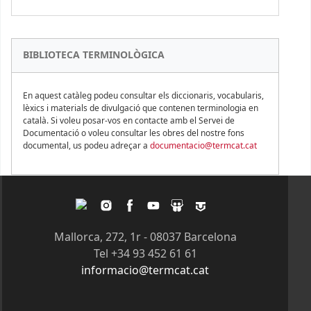
BIBLIOTECA TERMINOLÒGICA
En aquest catàleg podeu consultar els diccionaris, vocabularis,
lèxics i materials de divulgació que contenen terminologia en
català. Si voleu posar-vos en contacte amb el Servei de
Documentació o voleu consultar les obres del nostre fons
documental, us podeu adreçar a
documentacio@termcat.cat
Twitter
Instagram
Facebook
Youtube
Slideshare
Tagpacker
Mallorca, 272, 1r - 08037 Barcelona
Tel +34 93 452 61 61
informacio@termcat.cat