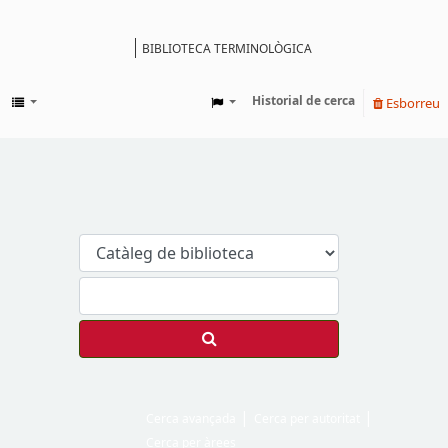
BIBLIOTECA TERMINOLÒGICA
Catàleg
Historial de cerca
Esborreu
Cerca avançada
Cerca per autoritat
Cerca per àrees